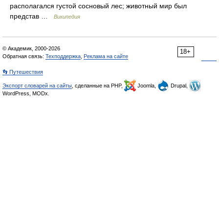
располагался густой сосновый лес; животный мир был
представ …
Википедия
© Академик, 2000-2026
18+
Обратная связь:
Техподдержка
,
Реклама на сайте
👣 Путешествия
Экспорт словарей на сайты
, сделанные на PHP,
Joomla,
Drupal,
WordPress, MODx.